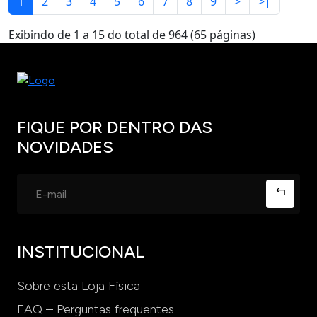
1
2
3
4
5
6
7
8
9
>
>|
Exibindo de 1 a 15 do total de 964 (65 páginas)
FIQUE POR DENTRO DAS
NOVIDADES
INSTITUCIONAL
Sobre esta Loja Física
FAQ – Perguntas frequentes