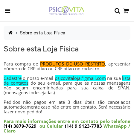
Sobre esta Loja Física
Sobre esta Loja Física
Para compra de
PRODUTOS DE USO RESTRITO
, apresentar
número de CRP ativo ou CRF ativo no cadastro.
Cadastre
o nosso e-mail
psicovitaloja@gmail.com
na sua
lista
de contatos
do seu e-mail, para que as nossas mensagens
não sejam encaminhadas para sua caixa de SPAN.
(mensagens indesejadas)
Pedidos não pagos em até 3 dias úteis são cancelados
automaticamente caso não entre em contato. Será necessário
fazer novo pedido!
Para mais informações entre em contato pelo telefone
(14) 3879-7629
ou Celular
(14) 9 9123-7783
WhatsApp /
Claro