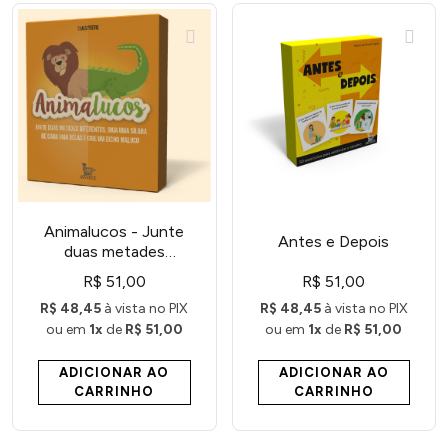
Animalucos - Junte
Antes e Depois
duas metades
diferentes, diga uma
R$ 51,00
R$ 51,00
sílaba de cada uma
R$ 48,45
à vista no PIX
R$ 48,45
à vista no PIX
delas e crie um bicho
ou em
1x
de
R$ 51,00
ou em
1x
de
R$ 51,00
maluco
ADICIONAR AO
ADICIONAR AO
CARRINHO
CARRINHO