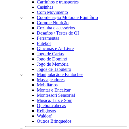
Carrinhos e transportes
Casinhas
Com Movimento
Coordenação Motora e Equilíbrio
Corpo e Nutrição
Cozinha e acessórios
Desafios / Testes de QI
Ferramentas
Futebol
Gincanas e Ar Livre
Jogo de Cartas
Jogo de Dominó
Jogo de Memória
Jogos de Tabuleiro
Manipulação e Fantoches
Massageadores
Mobiliários
Montar e Encaixar
Montessori Sensorial
Musica, Luz e Som
Quebra-cabeças
Religiosos
Waldorf
Outros Brinquedos