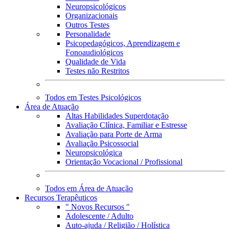
Neuropsicológicos
Organizacionais
Outros Testes
Personalidade
Psicopedagógicos, Aprendizagem e
Fonoaudiológicos
Qualidade de Vida
Testes não Restritos
Todos em Testes Psicológicos
Área de Atuação
Altas Habilidades Superdotação
Avaliação Clínica, Familiar e Estresse
Avaliação para Porte de Arma
Avaliação Psicossocial
Neuropsicológica
Orientação Vocacional / Profissional
Todos em Área de Atuação
Recursos Terapêuticos
" Novos Recursos "
Adolescente / Adulto
Auto-ajuda / Religião / Holística