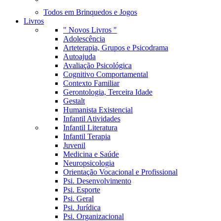
Todos em Brinquedos e Jogos
Livros
" Novos Livros "
Adolescência
Arteterapia, Grupos e Psicodrama
Autoajuda
Avaliação Psicológica
Cognitivo Comportamental
Contexto Familiar
Gerontologia, Terceira Idade
Gestalt
Humanista Existencial
Infantil Atividades
Infantil Literatura
Infantil Terapia
Juvenil
Medicina e Saúde
Neuropsicologia
Orientação Vocacional e Profissional
Psi. Desenvolvimento
Psi. Esporte
Psi. Geral
Psi. Jurídica
Psi. Organizacional