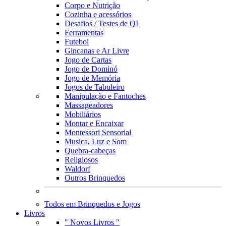
Corpo e Nutrição
Cozinha e acessórios
Desafios / Testes de QI
Ferramentas
Futebol
Gincanas e Ar Livre
Jogo de Cartas
Jogo de Dominó
Jogo de Memória
Jogos de Tabuleiro
Manipulação e Fantoches
Massageadores
Mobiliários
Montar e Encaixar
Montessori Sensorial
Musica, Luz e Som
Quebra-cabeças
Religiosos
Waldorf
Outros Brinquedos
Todos em Brinquedos e Jogos
Livros
" Novos Livros "