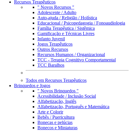
Recursos Terapêuticos
" Novos Recursos "
Adolescente / Adulto
Auto-ajuda / Religião / Holística
Educacional / Psicopedagogia / Fonoaudiologia
Família Terapêutica / Sistêmica
Gamificação e Técnicas Livres
Infanto Juvenil
Jogos Terapêuticos
Outros Recursos
Recursos Humanos / Organizacional
TCC - Terapia Cognitivo Comportamental
TCC Baralhos
Todos em Recursos Terapêuticos
Brinquedos e Jogos
" Novos Brinquedos "
Acessibilidade / Inclusão Social
Alfabetização, Inglês
Alfabetização, Português e Matemática
Arte e Colorir
Bebês / Puericultura
Bonecas e pelúcias
Bonecos e Miniaturas