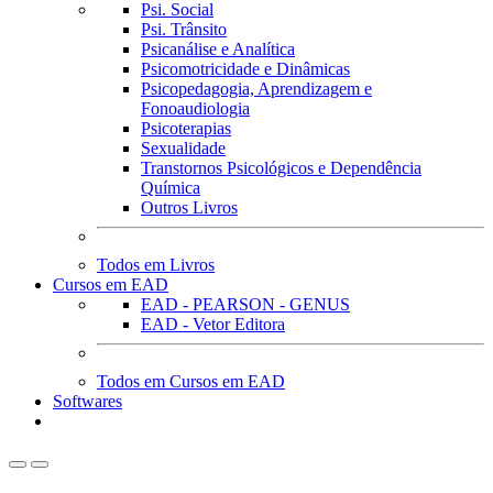
Psi. Social
Psi. Trânsito
Psicanálise e Analítica
Psicomotricidade e Dinâmicas
Psicopedagogia, Aprendizagem e
Fonoaudiologia
Psicoterapias
Sexualidade
Transtornos Psicológicos e Dependência
Química
Outros Livros
Todos em Livros
Cursos em EAD
EAD - PEARSON - GENUS
EAD - Vetor Editora
Todos em Cursos em EAD
Softwares