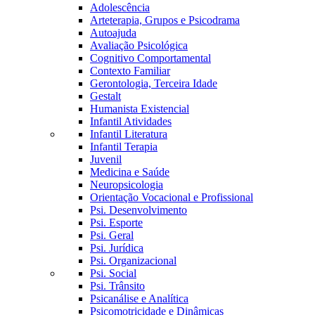
Adolescência
Arteterapia, Grupos e Psicodrama
Autoajuda
Avaliação Psicológica
Cognitivo Comportamental
Contexto Familiar
Gerontologia, Terceira Idade
Gestalt
Humanista Existencial
Infantil Atividades
Infantil Literatura
Infantil Terapia
Juvenil
Medicina e Saúde
Neuropsicologia
Orientação Vocacional e Profissional
Psi. Desenvolvimento
Psi. Esporte
Psi. Geral
Psi. Jurídica
Psi. Organizacional
Psi. Social
Psi. Trânsito
Psicanálise e Analítica
Psicomotricidade e Dinâmicas