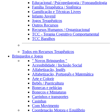
Educacional / Psicopedagogia / Fonoaudiologia
Família Terapêutica / Sistêmica
Gamificação e Técnicas Livres
Infanto Juvenil
Jogos Terapêuticos
Outros Recursos
Recursos Humanos / Organizacional
TCC - Terapia Cognitivo Comportamental
TCC Baralhos
Todos em Recursos Terapêuticos
Brinquedos e Jogos
" Novos Brinquedos "
Acessibilidade / Inclusão Social
Alfabetização, Inglês
Alfabetização, Português e Matemática
Arte e Colorir
Bebês / Puericultura
Bonecas e pelúcias
Bonecos e Miniaturas
Carrinhos e transportes
Casinhas
Com Movimento
Coordenação Motora e Equilíbrio