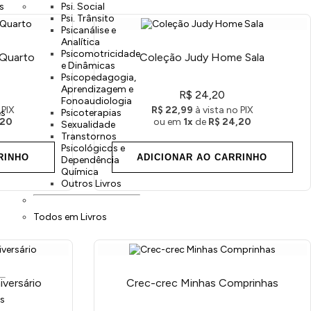
s
Psi. Social
Psi. Trânsito
Psicanálise e
Analítica
Psicomotricidade
Quarto
Coleção Judy Home Sala
e Dinâmicas
Psicopedagogia,
Aprendizagem e
R$ 24,20
Fonoaudiologia
 PIX
R$ 22,99
à vista no PIX
es
Psicoterapias
,20
ou em
1x
de
R$ 24,20
Sexualidade
Transtornos
Psicológicos e
RINHO
ADICIONAR AO CARRINHO
Dependência
Química
Outros Livros
Todos em Livros
iversário
Crec-crec Minhas Comprinhas
s