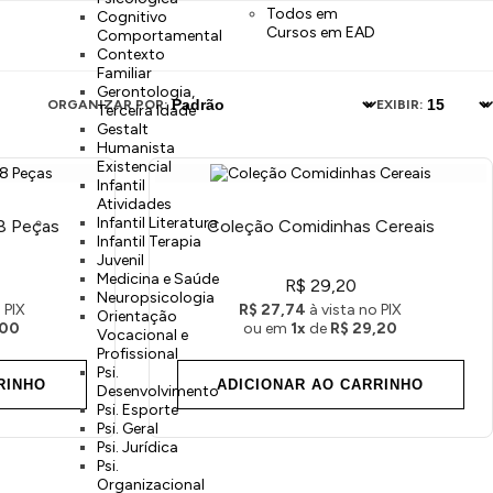
Todos em
Cognitivo
Cursos em EAD
Comportamental
Contexto
Familiar
Gerontologia,
ORGANIZAR POR:
EXIBIR:
Terceira Idade
Gestalt
Humanista
Existencial
Infantil
Atividades
Infantil Literatura
8 Peças
Coleção Comidinhas Cereais
Infantil Terapia
Juvenil
Medicina e Saúde
R$ 29,20
Neuropsicologia
 PIX
R$ 27,74
à vista no PIX
Orientação
,00
ou em
1x
de
R$ 29,20
Vocacional e
Profissional
Psi.
RINHO
ADICIONAR AO CARRINHO
Desenvolvimento
Psi. Esporte
Psi. Geral
Psi. Jurídica
Psi.
Organizacional