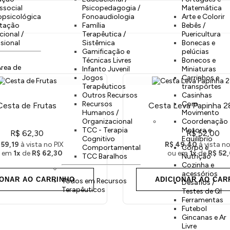
ssocial
Psicopedagogia /
Matemática
opsicológica
Fonoaudiologia
Arte e Colorir
ntação
Família
Bebês /
ional /
Terapêutica /
Puericultura
ssional
Sistêmica
Bonecas e
Gamificação e
pelúcias
Técnicas Livres
Bonecos e
rea de
Infanto Juvenil
Miniaturas
Jogos
Carrinhos e
Terapêuticos
transportes
Outros Recursos
Casinhas
Recursos
Com
Cesta de Frutas
Cesta Leva Papinha 2
Humanos /
Movimento
Organizacional
Coordenação
TCC - Terapia
Motora e
R$ 62,30
R$ 52,00
Cognitivo
Equilíbrio
 59,19
à vista no PIX
R$ 49,40
à vista no
Comportamental
Corpo e
 em
1x
de
R$ 62,30
ou em
1x
de
R$ 52
TCC Baralhos
Nutrição
Cozinha e
acessórios
IONAR AO CARRINHO
ADICIONAR AO CAR
Todos em Recursos
Desafios /
Terapêuticos
Testes de QI
Ferramentas
Futebol
Gincanas e Ar
Livre