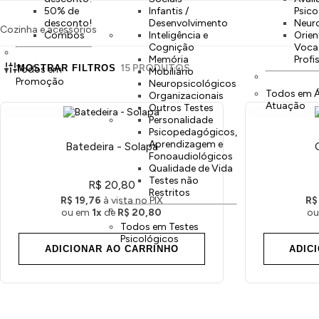
50% de
Infantis /
Psico
desconto!
Desenvolvimento
Neur
Cozinha e acessórios
Combos
Inteligência e
Orie
Cognição
Vocac
Memória
Profi
15 PRODUTOS
MOSTRAR FILTROS
Todos em
Mobiliário
Promoção
Neuropsicológicos
Todos em Á
Organizacionais
Atuação
Outros Testes
Personalidade
Psicopedagógicos,
Aprendizagem e
Batedeira - Solapa
Fonoaudiológicos
Qualidade de Vida
Testes não
R$ 20,80
Restritos
R$ 19,76
à vista no PIX
R$
ou em
1x
de
R$ 20,80
ou
Todos em Testes
Psicológicos
ADICIONAR AO CARRINHO
ADIC