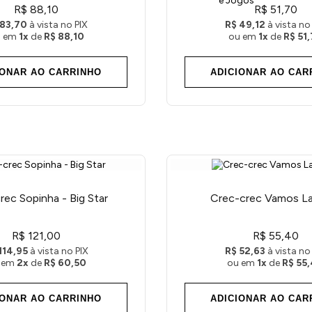
e Jogos
R$ 88,10
R$ 51,70
 83,70
à vista no PIX
R$ 49,12
à vista no
u em
1x
de
R$ 88,10
ou em
1x
de
R$ 51
IONAR AO CARRINHO
ADICIONAR AO CAR
rec Sopinha - Big Star
Crec-crec Vamos L
R$ 121,00
R$ 55,40
114,95
à vista no PIX
R$ 52,63
à vista no
 em
2x
de
R$ 60,50
ou em
1x
de
R$ 55
IONAR AO CARRINHO
ADICIONAR AO CAR