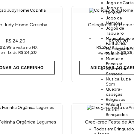
Jogo de Carta
Jogo de
Dominó
Jogo de
Memória
o Judy Home Cozinha
Coleção Judy Home 
Jogos de
Tabuleiro
Manipulação e
R$ 24,20
R$ 28,20
Fantoches
 22,99
à vista no PIX
R$ 26,79
à vista no
Massageador
 em
1x
de
R$ 24,20
ou em
1x
de
R$ 28
Mobiliários
Montar e
Encaixar
IONAR AO CARRINHO
ADICIONAR AO CAR
Montessori
Sensorial
Musica, Luz e
Som
Quebra-
cabeças
Religiosos
Waldorf
Outros
Brinquedos
Feirinha Orgânica Legumes
Crec-crec Festa de An
Todos em Brinquedo