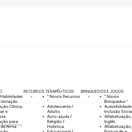
O
RECURSOS TERAPÊUTICOS
BRINQUEDOS E JOGOS
 Habilidades
" Novos Recursos
" Novos
rdotação
"
Brinquedos "
ação Clínica,
Adolescente /
Acessibilidade
iar e
Adulto
Inclusão Socia
sse
Auto-ajuda /
Alfabetização,
ação para
Religião /
Inglês
 que precisa.
e de Arma
Holística
Alfabetização,
iação
Educacional /
Português e