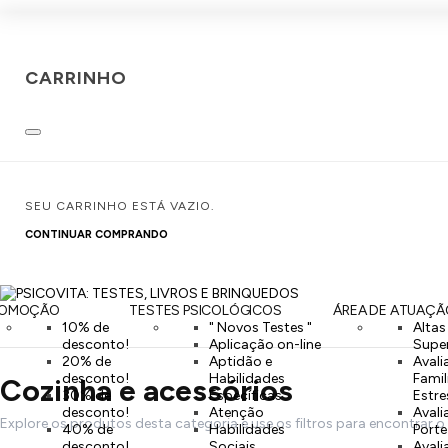
CARRINHO
SEU CARRINHO ESTÁ VAZIO.
CONTINUAR COMPRANDO
ROMOÇÃO
TESTES PSICOLÓGICOS
ÁREA DE ATUAÇÃ
10% de
" Novos Testes "
Altas
desconto!
Aplicação on-line
Supe
20% de
Aptidão e
Avali
desconto!
Habilidades
Famil
Cozinha e acessórios
30% de
Específicas
Estre
desconto!
Atenção
Avali
Explore os produtos desta categoria e use os filtros para encontrar o
40% de
Habilidades
Port
desconto!
Sociais
Aval