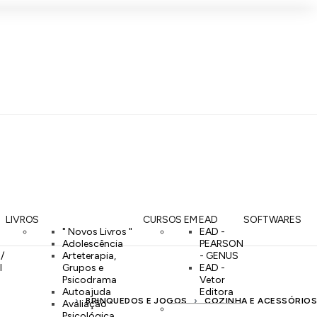
LIVROS
CURSOS EM EAD
SOFTWARES
" Novos Livros "
EAD -
Adolescência
PEARSON
 /
Arteterapia,
- GENUS
l
Grupos e
EAD -
Psicodrama
Vetor
Autoajuda
Editora
BRINQUEDOS E JOGOS
COZINHA E ACESSÓRIOS
Avaliação
Psicológica