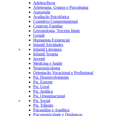
Adolescência
Arteterapia, Grupos e Psicodrama
Autoajuda
Avaliação Psicológica
Cognitivo Comportamental
Contexto Familiar
Gerontologia, Terceira Idade
Gestalt
Humanista Existencial
Infantil Atividades
Infantil Literatura
Infantil Terapia
Juvenil
Medicina e Saúde
Neuropsicologia
Orientação Vocacional e Profissional
Psi. Desenvolvimento
Psi. Esporte
Psi. Geral
Psi. Jurídica
Psi. Organizacional
Psi. Social
Psi. Trânsito
Psicanálise e Analítica
Psicomotricidade e Dinâmicas