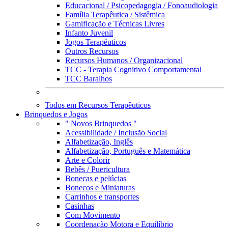
Educacional / Psicopedagogia / Fonoaudiologia
Família Terapêutica / Sistêmica
Gamificação e Técnicas Livres
Infanto Juvenil
Jogos Terapêuticos
Outros Recursos
Recursos Humanos / Organizacional
TCC - Terapia Cognitivo Comportamental
TCC Baralhos
Todos em Recursos Terapêuticos
Brinquedos e Jogos
" Novos Brinquedos "
Acessibilidade / Inclusão Social
Alfabetização, Inglês
Alfabetização, Português e Matemática
Arte e Colorir
Bebês / Puericultura
Bonecas e pelúcias
Bonecos e Miniaturas
Carrinhos e transportes
Casinhas
Com Movimento
Coordenação Motora e Equilíbrio