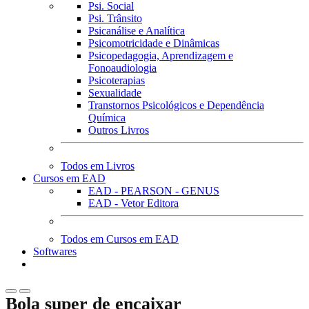
Psi. Social
Psi. Trânsito
Psicanálise e Analítica
Psicomotricidade e Dinâmicas
Psicopedagogia, Aprendizagem e
Fonoaudiologia
Psicoterapias
Sexualidade
Transtornos Psicológicos e Dependência
Química
Outros Livros
Todos em Livros
Cursos em EAD
EAD - PEARSON - GENUS
EAD - Vetor Editora
Todos em Cursos em EAD
Softwares
Bola super de encaixar