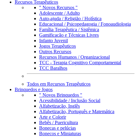
Recursos Terapêuticos
" Novos Recursos "
Adolescente / Adulto
Auto-ajuda / Religião / Holística
Educacional / Psicopedagogia / Fonoaudiologia
Família Terapêutica / Sistêmica
Gamificação e Técnicas Livres
Infanto Juvenil
Jogos Terapêuticos
Outros Recursos
Recursos Humanos / Organizacional
TCC - Terapia Cognitivo Comportamental
TCC Baralhos
Todos em Recursos Terapêuticos
Brinquedos e Jogos
" Novos Brinquedos "
Acessibilidade / Inclusão Social
Alfabetização, Inglês
Alfabetização, Português e Matemática
Arte e Colorir
Bebês / Puericultura
Bonecas e pelúcias
Bonecos e Miniaturas