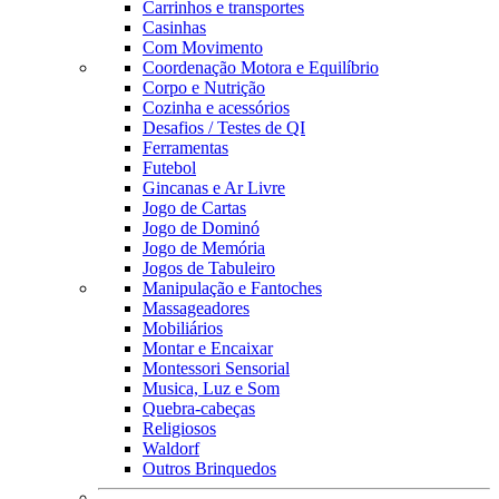
Carrinhos e transportes
Casinhas
Com Movimento
Coordenação Motora e Equilíbrio
Corpo e Nutrição
Cozinha e acessórios
Desafios / Testes de QI
Ferramentas
Futebol
Gincanas e Ar Livre
Jogo de Cartas
Jogo de Dominó
Jogo de Memória
Jogos de Tabuleiro
Manipulação e Fantoches
Massageadores
Mobiliários
Montar e Encaixar
Montessori Sensorial
Musica, Luz e Som
Quebra-cabeças
Religiosos
Waldorf
Outros Brinquedos