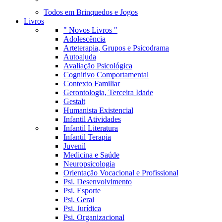
Todos em Brinquedos e Jogos
Livros
" Novos Livros "
Adolescência
Arteterapia, Grupos e Psicodrama
Autoajuda
Avaliação Psicológica
Cognitivo Comportamental
Contexto Familiar
Gerontologia, Terceira Idade
Gestalt
Humanista Existencial
Infantil Atividades
Infantil Literatura
Infantil Terapia
Juvenil
Medicina e Saúde
Neuropsicologia
Orientação Vocacional e Profissional
Psi. Desenvolvimento
Psi. Esporte
Psi. Geral
Psi. Jurídica
Psi. Organizacional