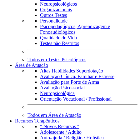
Neuropsicológicos
Organizacionais
Outros Testes
Personalidade
Psicopedagógicos, Aprendizagem e
Fonoaudiológicos
Qualidade de Vida
Testes não Restritos
Todos em Testes Psicológicos
Área de Atuação
Altas Habilidades Superdotação
Avaliação Clínica, Familiar e Estresse
Avaliação para Porte de Arma
Avaliação Psicossocial
Neuropsicológica
Orientação Vocacional / Profissional
Todos em Área de Atuação
Recursos Terapêuticos
" Novos Recursos "
Adolescente / Adulto
Auto-ajuda / Religião / Holística