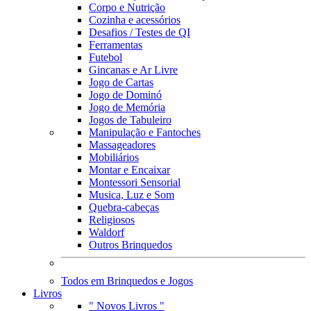
Corpo e Nutrição
Cozinha e acessórios
Desafios / Testes de QI
Ferramentas
Futebol
Gincanas e Ar Livre
Jogo de Cartas
Jogo de Dominó
Jogo de Memória
Jogos de Tabuleiro
Manipulação e Fantoches
Massageadores
Mobiliários
Montar e Encaixar
Montessori Sensorial
Musica, Luz e Som
Quebra-cabeças
Religiosos
Waldorf
Outros Brinquedos
Todos em Brinquedos e Jogos
Livros
" Novos Livros "