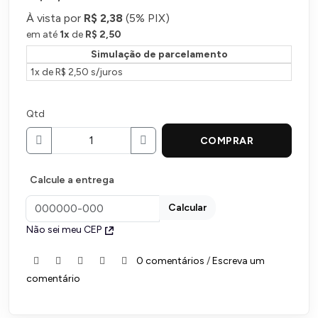
À vista por
R$ 2,38
(
5% PIX)
em até
1
x
de
R$ 2,50
Simulação de parcelamento
1x de R$ 2,50 s/juros
Qtd
COMPRAR
Calcule a entrega
Calcular
Não sei meu CEP
0 comentários
/
Escreva um
comentário