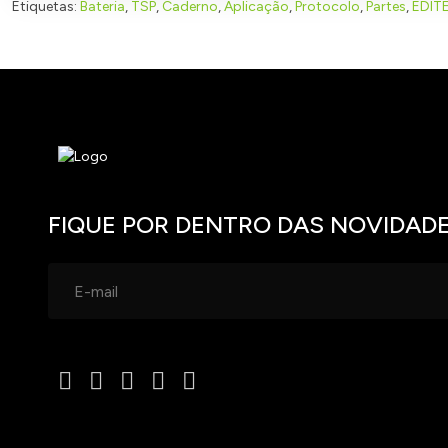
Etiquetas:
Bateria
,
TSP
,
Caderno
,
Aplicação
,
Protocolo
,
Partes
,
EDIT
FIQUE POR DENTRO DAS NOVIDAD