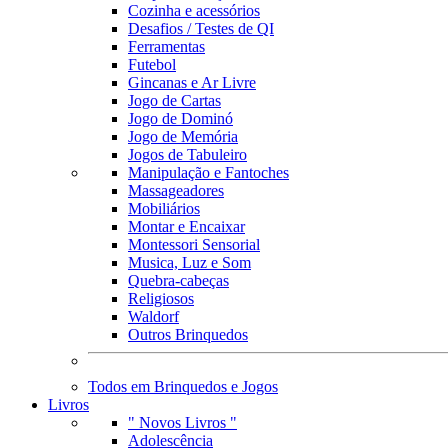
Cozinha e acessórios
Desafios / Testes de QI
Ferramentas
Futebol
Gincanas e Ar Livre
Jogo de Cartas
Jogo de Dominó
Jogo de Memória
Jogos de Tabuleiro
Manipulação e Fantoches
Massageadores
Mobiliários
Montar e Encaixar
Montessori Sensorial
Musica, Luz e Som
Quebra-cabeças
Religiosos
Waldorf
Outros Brinquedos
Todos em Brinquedos e Jogos
Livros
" Novos Livros "
Adolescência