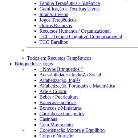
Família Terapêutica / Sistêmica
Gamificação e Técnicas Livres
Infanto Juvenil
Jogos Terapêuticos
Outros Recursos
Recursos Humanos / Organizacional
TCC - Terapia Cognitivo Comportamental
TCC Baralhos
Todos em Recursos Terapêuticos
Brinquedos e Jogos
" Novos Brinquedos "
Acessibilidade / Inclusão Social
Alfabetização, Inglês
Alfabetização, Português e Matemática
Arte e Colorir
Bebês / Puericultura
Bonecas e pelúcias
Bonecos e Miniaturas
Carrinhos e transportes
Casinhas
Com Movimento
Coordenação Motora e Equilíbrio
Corpo e Nutrição