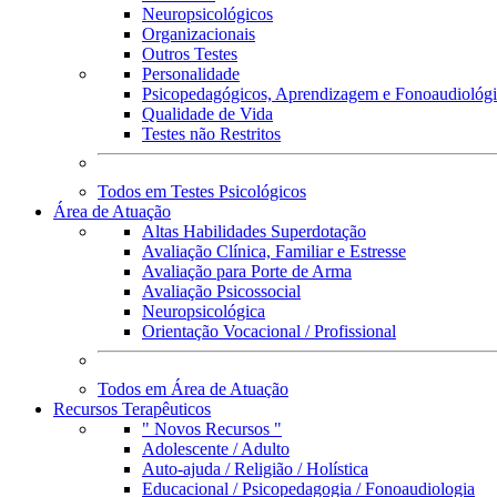
Neuropsicológicos
Organizacionais
Outros Testes
Personalidade
Psicopedagógicos, Aprendizagem e Fonoaudiológ
Qualidade de Vida
Testes não Restritos
Todos em Testes Psicológicos
Área de Atuação
Altas Habilidades Superdotação
Avaliação Clínica, Familiar e Estresse
Avaliação para Porte de Arma
Avaliação Psicossocial
Neuropsicológica
Orientação Vocacional / Profissional
Todos em Área de Atuação
Recursos Terapêuticos
" Novos Recursos "
Adolescente / Adulto
Auto-ajuda / Religião / Holística
Educacional / Psicopedagogia / Fonoaudiologia