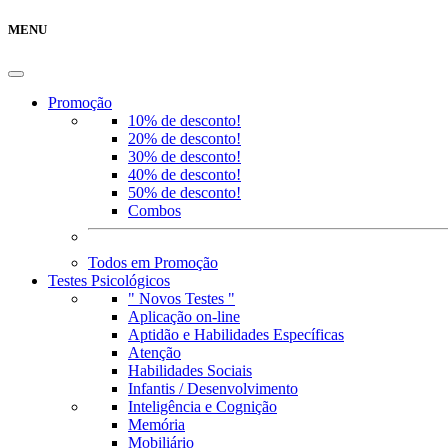
MENU
Promoção
10% de desconto!
20% de desconto!
30% de desconto!
40% de desconto!
50% de desconto!
Combos
Todos em Promoção
Testes Psicológicos
" Novos Testes "
Aplicação on-line
Aptidão e Habilidades Específicas
Atenção
Habilidades Sociais
Infantis / Desenvolvimento
Inteligência e Cognição
Memória
Mobiliário