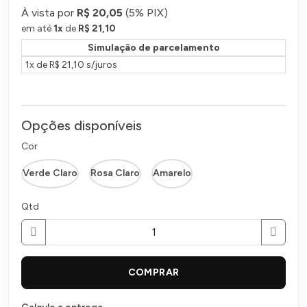
À vista por
R$ 20,05
(
5% PIX)
em até
1
x
de
R$ 21,10
Simulação de parcelamento
1x de R$ 21,10 s/juros
Opções disponíveis
Cor
Verde Claro
Rosa Claro
Amarelo
Qtd
COMPRAR