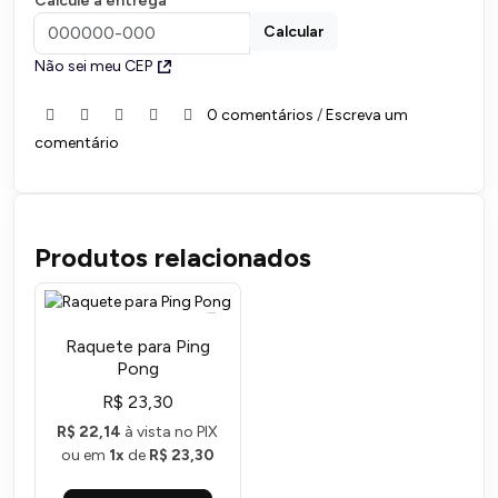
Calcule a entrega
Calcular
Não sei meu CEP
0 comentários
/
Escreva um
comentário
Produtos relacionados
Raquete para Ping
Pong
R$ 23,30
R$ 22,14
à vista no PIX
ou em
1x
de
R$ 23,30