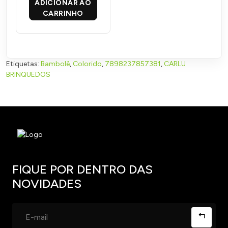
ADICIONAR AO
CARRINHO
Etiquetas:
Bambolê
,
Colorido
,
7898237857381
,
CARLU
BRINQUEDOS
FIQUE POR DENTRO DAS
NOVIDADES