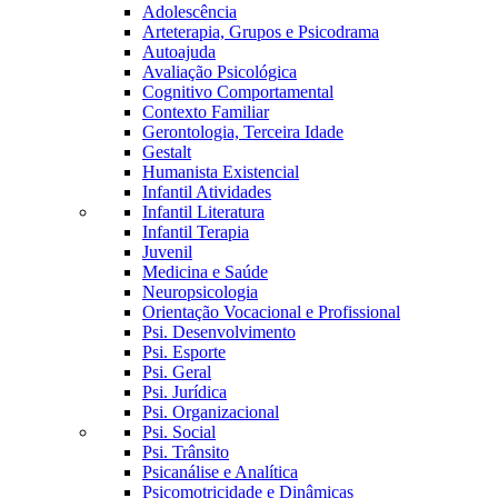
Adolescência
Arteterapia, Grupos e Psicodrama
Autoajuda
Avaliação Psicológica
Cognitivo Comportamental
Contexto Familiar
Gerontologia, Terceira Idade
Gestalt
Humanista Existencial
Infantil Atividades
Infantil Literatura
Infantil Terapia
Juvenil
Medicina e Saúde
Neuropsicologia
Orientação Vocacional e Profissional
Psi. Desenvolvimento
Psi. Esporte
Psi. Geral
Psi. Jurídica
Psi. Organizacional
Psi. Social
Psi. Trânsito
Psicanálise e Analítica
Psicomotricidade e Dinâmicas