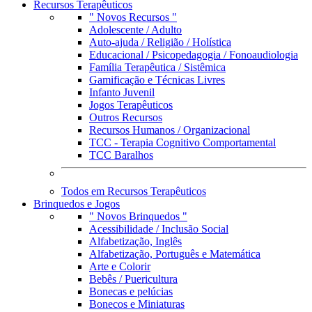
Recursos Terapêuticos
" Novos Recursos "
Adolescente / Adulto
Auto-ajuda / Religião / Holística
Educacional / Psicopedagogia / Fonoaudiologia
Família Terapêutica / Sistêmica
Gamificação e Técnicas Livres
Infanto Juvenil
Jogos Terapêuticos
Outros Recursos
Recursos Humanos / Organizacional
TCC - Terapia Cognitivo Comportamental
TCC Baralhos
Todos em Recursos Terapêuticos
Brinquedos e Jogos
" Novos Brinquedos "
Acessibilidade / Inclusão Social
Alfabetização, Inglês
Alfabetização, Português e Matemática
Arte e Colorir
Bebês / Puericultura
Bonecas e pelúcias
Bonecos e Miniaturas