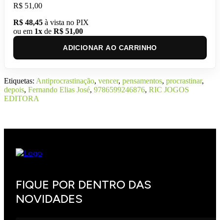
R$ 51,00
R$ 48,45
à vista no PIX
ou em
1x
de
R$ 51,00
ADICIONAR AO CARRINHO
Etiquetas:
Antiprocrastinação
,
vencer
,
pensamentos
,
procrastinar
,
depois
,
Fernando Elias José
,
9786599246876
,
RIC JOGOS
EDITORA
FIQUE POR DENTRO DAS
NOVIDADES