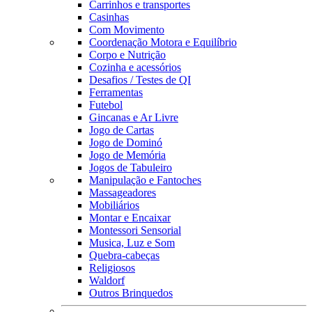
Carrinhos e transportes
Casinhas
Com Movimento
Coordenação Motora e Equilíbrio
Corpo e Nutrição
Cozinha e acessórios
Desafios / Testes de QI
Ferramentas
Futebol
Gincanas e Ar Livre
Jogo de Cartas
Jogo de Dominó
Jogo de Memória
Jogos de Tabuleiro
Manipulação e Fantoches
Massageadores
Mobiliários
Montar e Encaixar
Montessori Sensorial
Musica, Luz e Som
Quebra-cabeças
Religiosos
Waldorf
Outros Brinquedos