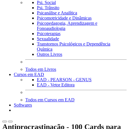
Psi. Social
Psi. Trânsito
Psicanálise e Analítica
Psicomotricidade e Dinâmicas
Psicopedagogia, Aprendizagem e
Fonoaudiologia
Psicoterapias
Sexualidade
Transtornos Psicológicos e Dependência
Química
Outros Livros
Todos em Livros
Cursos em EAD
EAD - PEARSON - GENUS
EAD - Vetor Editora
Todos em Cursos em EAD
Softwares
Antiprocrastinação - 100 Cards para