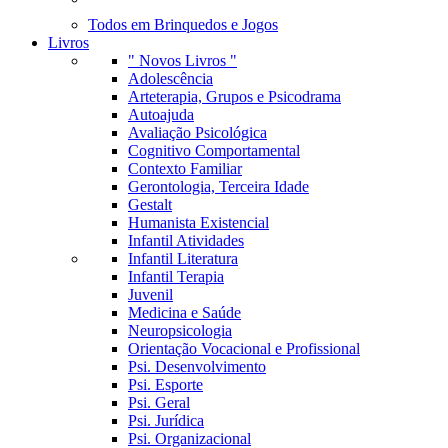
Todos em Brinquedos e Jogos
Livros
" Novos Livros "
Adolescência
Arteterapia, Grupos e Psicodrama
Autoajuda
Avaliação Psicológica
Cognitivo Comportamental
Contexto Familiar
Gerontologia, Terceira Idade
Gestalt
Humanista Existencial
Infantil Atividades
Infantil Literatura
Infantil Terapia
Juvenil
Medicina e Saúde
Neuropsicologia
Orientação Vocacional e Profissional
Psi. Desenvolvimento
Psi. Esporte
Psi. Geral
Psi. Jurídica
Psi. Organizacional