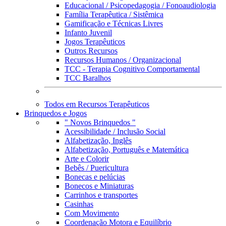
Educacional / Psicopedagogia / Fonoaudiologia
Família Terapêutica / Sistêmica
Gamificação e Técnicas Livres
Infanto Juvenil
Jogos Terapêuticos
Outros Recursos
Recursos Humanos / Organizacional
TCC - Terapia Cognitivo Comportamental
TCC Baralhos
Todos em Recursos Terapêuticos
Brinquedos e Jogos
" Novos Brinquedos "
Acessibilidade / Inclusão Social
Alfabetização, Inglês
Alfabetização, Português e Matemática
Arte e Colorir
Bebês / Puericultura
Bonecas e pelúcias
Bonecos e Miniaturas
Carrinhos e transportes
Casinhas
Com Movimento
Coordenação Motora e Equilíbrio