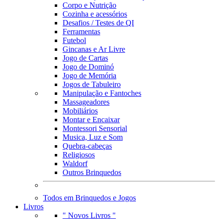
Corpo e Nutrição
Cozinha e acessórios
Desafios / Testes de QI
Ferramentas
Futebol
Gincanas e Ar Livre
Jogo de Cartas
Jogo de Dominó
Jogo de Memória
Jogos de Tabuleiro
Manipulação e Fantoches
Massageadores
Mobiliários
Montar e Encaixar
Montessori Sensorial
Musica, Luz e Som
Quebra-cabeças
Religiosos
Waldorf
Outros Brinquedos
Todos em Brinquedos e Jogos
Livros
" Novos Livros "