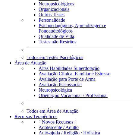
Neuropsicológicos
Organizacionais
Outros Testes
Personalidade
Psicopedagógicos, Aprendizagem e
Fonoaudiológicos
Qualidade de Vida
Testes não Restritos
Todos em Testes Psicológicos
Área de Atuação
Altas Habilidades Superdotação
Avaliação Clínica, Familiar e Estresse
Avaliação para Porte de Arma
Avaliação Psicossocial
Neuropsicológica
Orientação Vocacional / Profissional
Todos em Área de Atuação
Recursos Terapêuticos
" Novos Recursos "
Adolescente / Adulto
Auto-ajuda / Religião / Holística