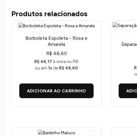
Produtos relacionados
Borboleta Espoleta - Roxa e
Amarela
Separa
R$ 48,60
R$ 46,17
à vista no PIX
R
ou em
1x
de
R$ 48,60
ADICIONAR AO CARRINHO
ADI