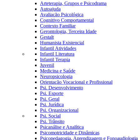
Arteterapia, Grupos e Psicodrama
Autoajuda
Avaliação Psicológica
Cognitivo Comportamental
Contexto Familiar
Gerontologia, Terceira Idade
Gestalt
Humanista Existencial
Infantil Atividades
Infantil Literatura
Infantil Terapia
Juvenil
Medicina e Saúde
Neuropsicologia
Orientação Vocacional e Profissional
Psi. Desenvolvimento
Psi. Esporte
Psi. Geral
Psi. Jurídica
Psi. Organizacional
Psi. Social
Psi. Trânsito
Psicanálise e Analítica
Psicomotricidade e Dinâmicas
Psicopedagogia, Aprendizagem e Fonoaudiologia