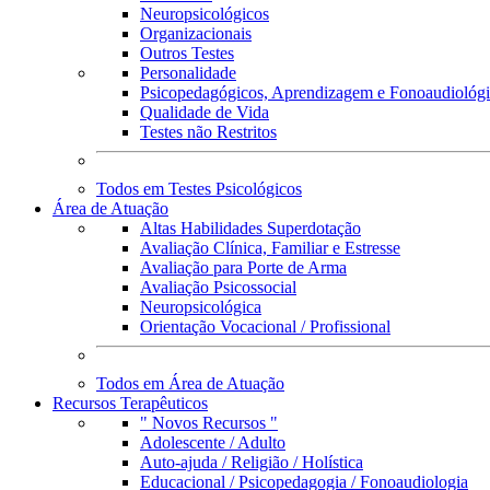
Neuropsicológicos
Organizacionais
Outros Testes
Personalidade
Psicopedagógicos, Aprendizagem e Fonoaudiológ
Qualidade de Vida
Testes não Restritos
Todos em Testes Psicológicos
Área de Atuação
Altas Habilidades Superdotação
Avaliação Clínica, Familiar e Estresse
Avaliação para Porte de Arma
Avaliação Psicossocial
Neuropsicológica
Orientação Vocacional / Profissional
Todos em Área de Atuação
Recursos Terapêuticos
" Novos Recursos "
Adolescente / Adulto
Auto-ajuda / Religião / Holística
Educacional / Psicopedagogia / Fonoaudiologia