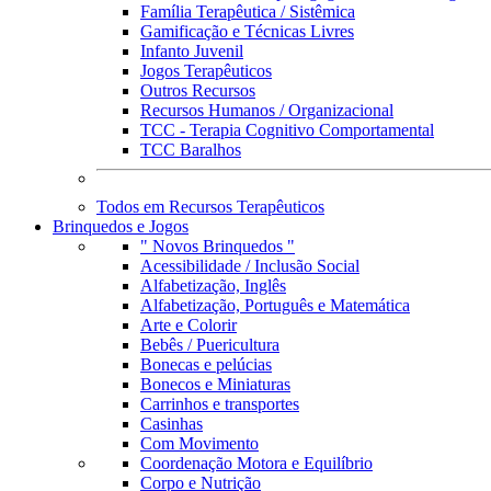
Família Terapêutica / Sistêmica
Gamificação e Técnicas Livres
Infanto Juvenil
Jogos Terapêuticos
Outros Recursos
Recursos Humanos / Organizacional
TCC - Terapia Cognitivo Comportamental
TCC Baralhos
Todos em Recursos Terapêuticos
Brinquedos e Jogos
" Novos Brinquedos "
Acessibilidade / Inclusão Social
Alfabetização, Inglês
Alfabetização, Português e Matemática
Arte e Colorir
Bebês / Puericultura
Bonecas e pelúcias
Bonecos e Miniaturas
Carrinhos e transportes
Casinhas
Com Movimento
Coordenação Motora e Equilíbrio
Corpo e Nutrição