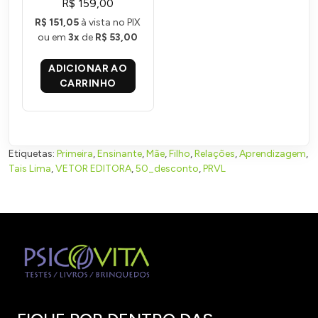
R$ 159,00
e escola
R$ 151,05
à vista no PIX
ou em
3x
de
R$ 53,00
ADICIONAR AO
CARRINHO
Etiquetas:
Primeira
,
Ensinante
,
Mãe
,
Filho
,
Relações
,
Aprendizagem
,
Tais Lima
,
VETOR EDITORA
,
50_desconto
,
PRVL