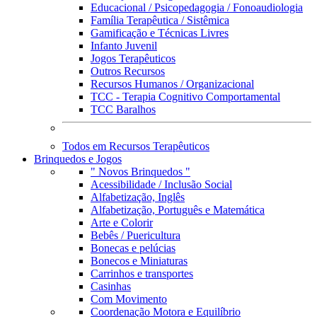
Educacional / Psicopedagogia / Fonoaudiologia
Família Terapêutica / Sistêmica
Gamificação e Técnicas Livres
Infanto Juvenil
Jogos Terapêuticos
Outros Recursos
Recursos Humanos / Organizacional
TCC - Terapia Cognitivo Comportamental
TCC Baralhos
Todos em Recursos Terapêuticos
Brinquedos e Jogos
" Novos Brinquedos "
Acessibilidade / Inclusão Social
Alfabetização, Inglês
Alfabetização, Português e Matemática
Arte e Colorir
Bebês / Puericultura
Bonecas e pelúcias
Bonecos e Miniaturas
Carrinhos e transportes
Casinhas
Com Movimento
Coordenação Motora e Equilíbrio