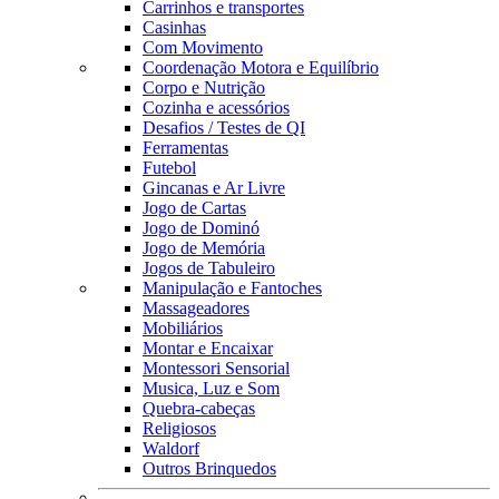
Carrinhos e transportes
Casinhas
Com Movimento
Coordenação Motora e Equilíbrio
Corpo e Nutrição
Cozinha e acessórios
Desafios / Testes de QI
Ferramentas
Futebol
Gincanas e Ar Livre
Jogo de Cartas
Jogo de Dominó
Jogo de Memória
Jogos de Tabuleiro
Manipulação e Fantoches
Massageadores
Mobiliários
Montar e Encaixar
Montessori Sensorial
Musica, Luz e Som
Quebra-cabeças
Religiosos
Waldorf
Outros Brinquedos