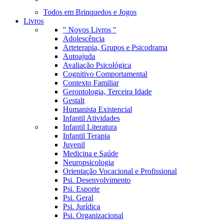
Todos em Brinquedos e Jogos
Livros
" Novos Livros "
Adolescência
Arteterapia, Grupos e Psicodrama
Autoajuda
Avaliação Psicológica
Cognitivo Comportamental
Contexto Familiar
Gerontologia, Terceira Idade
Gestalt
Humanista Existencial
Infantil Atividades
Infantil Literatura
Infantil Terapia
Juvenil
Medicina e Saúde
Neuropsicologia
Orientação Vocacional e Profissional
Psi. Desenvolvimento
Psi. Esporte
Psi. Geral
Psi. Jurídica
Psi. Organizacional