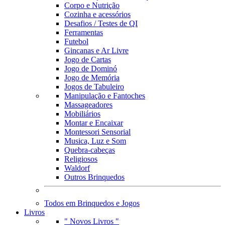
Corpo e Nutrição
Cozinha e acessórios
Desafios / Testes de QI
Ferramentas
Futebol
Gincanas e Ar Livre
Jogo de Cartas
Jogo de Dominó
Jogo de Memória
Jogos de Tabuleiro
Manipulação e Fantoches
Massageadores
Mobiliários
Montar e Encaixar
Montessori Sensorial
Musica, Luz e Som
Quebra-cabeças
Religiosos
Waldorf
Outros Brinquedos
Todos em Brinquedos e Jogos
Livros
" Novos Livros "