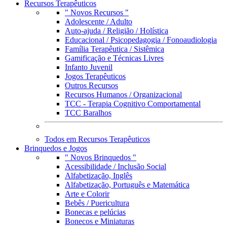
Recursos Terapêuticos
" Novos Recursos "
Adolescente / Adulto
Auto-ajuda / Religião / Holística
Educacional / Psicopedagogia / Fonoaudiologia
Família Terapêutica / Sistêmica
Gamificação e Técnicas Livres
Infanto Juvenil
Jogos Terapêuticos
Outros Recursos
Recursos Humanos / Organizacional
TCC - Terapia Cognitivo Comportamental
TCC Baralhos
Todos em Recursos Terapêuticos
Brinquedos e Jogos
" Novos Brinquedos "
Acessibilidade / Inclusão Social
Alfabetização, Inglês
Alfabetização, Português e Matemática
Arte e Colorir
Bebês / Puericultura
Bonecas e pelúcias
Bonecos e Miniaturas