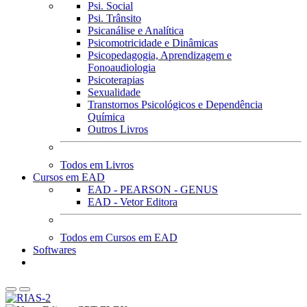
Psi. Social
Psi. Trânsito
Psicanálise e Analítica
Psicomotricidade e Dinâmicas
Psicopedagogia, Aprendizagem e
Fonoaudiologia
Psicoterapias
Sexualidade
Transtornos Psicológicos e Dependência
Química
Outros Livros
Todos em Livros
Cursos em EAD
EAD - PEARSON - GENUS
EAD - Vetor Editora
Todos em Cursos em EAD
Softwares