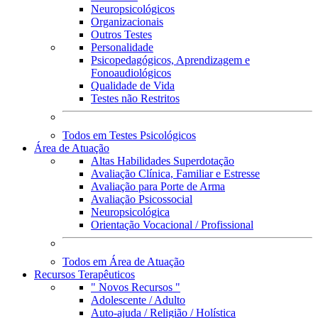
Neuropsicológicos
Organizacionais
Outros Testes
Personalidade
Psicopedagógicos, Aprendizagem e
Fonoaudiológicos
Qualidade de Vida
Testes não Restritos
Todos em Testes Psicológicos
Área de Atuação
Altas Habilidades Superdotação
Avaliação Clínica, Familiar e Estresse
Avaliação para Porte de Arma
Avaliação Psicossocial
Neuropsicológica
Orientação Vocacional / Profissional
Todos em Área de Atuação
Recursos Terapêuticos
" Novos Recursos "
Adolescente / Adulto
Auto-ajuda / Religião / Holística