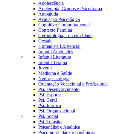
Adolescência
Arteterapia, Grupos e Psicodrama
Autoajuda
Avaliação Psicológica
Cognitivo Comportamental
Contexto Familiar
Gerontologia, Terceira Idade
Gestalt
Humanista Existencial
Infantil Atividades
Infantil Literatura
Infantil Terapia
Juvenil
Medicina e Saúde
Neuropsicologia
Orientação Vocacional e Profissional
Psi. Desenvolvimento
Psi. Esporte
Psi. Geral
Psi. Jurídica
Psi. Organizacional
Psi. Social
Psi. Trânsito
Psicanálise e Analítica
Psicomotricidade e Dinâmicas